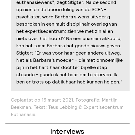
euthanasiewens”, zegt Stigter. Na de second
opinion en de beoordeling van de SCEN-
psychiater, werd Barbara’s wens uitvoerig
besproken in een multidisciplinair overleg van
het expertisecentrum: zien we met z’n allen
niets over het hoofd? Na een unaniem akkoord,
kon het team Barbara het goede nieuws geven.
Stigter: “Er was voor haar geen andere uitweg.
Net als Barbara’s moeder – die met onnoemlijke
pijn in het hart haar dochter bij elke stap
steunde – gunde ik het haar om te sterven. Ik
ben er trots op dat ik haar heb kunnen helpen.”
Geplaatst op
15 maart 2021.
Fotografie: Martijn
Beekman. Tekst: Teus Lebbing © Expertisecentrum
Euthanasie.
Interviews