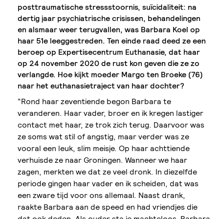
posttraumatische stressstoornis, suïcidaliteit: na
dertig jaar psychiatrische crisissen, behandelingen
en alsmaar weer terugvallen, was Barbara Koel op
haar 51e leeggestreden. Ten einde raad deed ze een
beroep op Expertisecentrum Euthanasie, dat haar
op 24 november 2020 de rust kon geven die ze zo
verlangde. Hoe kijkt moeder Margo ten Broeke (76)
naar het euthanasietraject van haar dochter?
“Rond haar zeventiende begon Barbara te
veranderen. Haar vader, broer en ik kregen lastiger
contact met haar, ze trok zich terug. Daarvoor was
ze soms wat stil of angstig, maar verder was ze
vooral een leuk, slim meisje. Op haar achttiende
verhuisde ze naar Groningen. Wanneer we haar
zagen, merkten we dat ze veel dronk. In diezelfde
periode gingen haar vader en ik scheiden, dat was
een zware tijd voor ons allemaal. Naast drank,
raakte Barbara aan de speed en had vriendjes die
dat ook deden. Als ouder sta je machteloos. Barbara