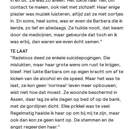
in en uit. Ze was zo alleen. Het lukte haar niet om
contact te maken, ook niet met zichzelf. Haar enige
plezier was muziek luisteren, altijd zat ze met oortjes
in. En soms, heel soms, was er even de Barbara die ik
kende, zo lief en alledaags. Ze huilde nooit, dat kwam
door de medicijnen, maar gebeurde dat toch en ik
was erbij, dan waren we even écht samen.”
TE LAAT
“Radeloos deed ze enkele suïcidepogingen. Die
mislukten, maar haar grote wens om rust te krijgen,
bleef. Het lukte Barbara om op eigen kracht om af te
kicken van de alcohol en de speed. Maar het was te
laat, ze kon geen ‘normaal’ leven meer opbouwen,
wist niet hoe dat moest. Ze woonde beschermd in
Assen, daar lag ze alle dagen op bed of op de bank,
met de gordijnen dicht. Elke prikkel was te veel.
Regelmatig haalde ik haar op om bij mij te zijn, maar
ook dan kon ze geen kant op. De stemmen en de
angst regeerden haar.”