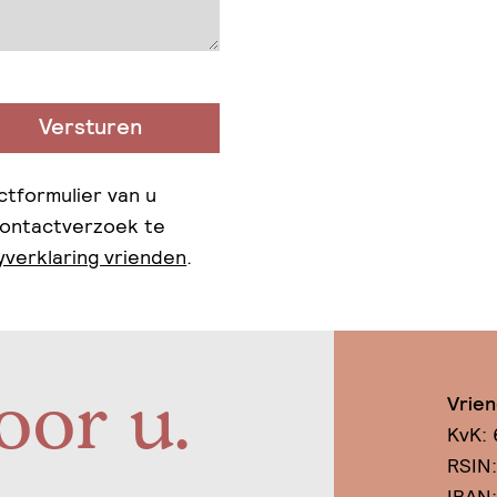
Versturen
ctformulier van u
contactverzoek te
yverklaring vrienden
.
oor u.
Vrie
KvK:
RSIN
IBAN