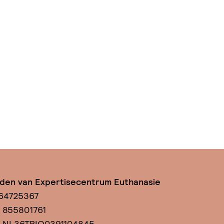
nden van Expertisecentrum Euthanasie
 64725367
: 855801761
: NL36TRIO0391104845