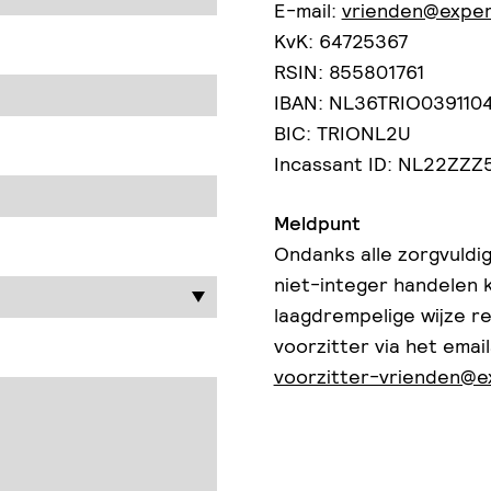
E-mail:
vrienden@exper
KvK: 64725367
RSIN: 855801761
IBAN: NL36TRIO039110
BIC: TRIONL2U
Incassant ID: NL22ZZ
Meldpunt
Ondanks alle zorgvuldig
niet-integer handelen k
laagdrempelige wijze r
voorzitter via het emai
voorzitter-vrienden@e