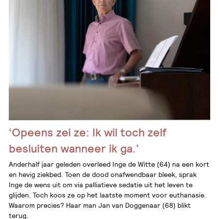
‘Opeens zei ze: Ik wil toch zelf
besluiten wanneer ik ga.’
Anderhalf jaar geleden overleed Inge de Witte (64) na een kort
en hevig ziekbed. Toen de dood onafwendbaar bleek, sprak
Inge de wens uit om via palliatieve sedatie uit het leven te
glijden. Toch koos ze op het laatste moment voor euthanasie.
Waarom precies? Haar man Jan van Doggenaar (68) blikt
terug.