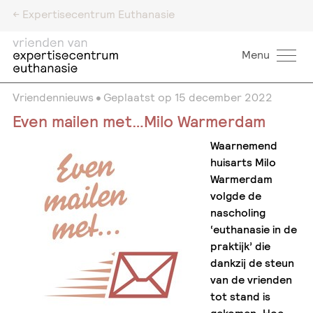
<- Expertisecentrum Euthanasie
Menu
Vriendennieuws
Geplaatst op
15 december 2022
Even mailen met…Milo Warmerdam
Waarnemend
huisarts Milo
Warmerdam
volgde de
nascholing
‘euthanasie in de
praktijk’ die
dankzij de steun
van de
vrienden
tot stand is