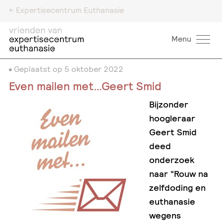
<- Expertisecentrum Euthanasie
Menu
Geplaatst op
5 oktober 2022
Even mailen met…Geert Smid
Bijzonder
hoogleraar
Geert Smid
deed
onderzoek
naar “Rouw na
zelfdoding
en
euthanasie
wegens