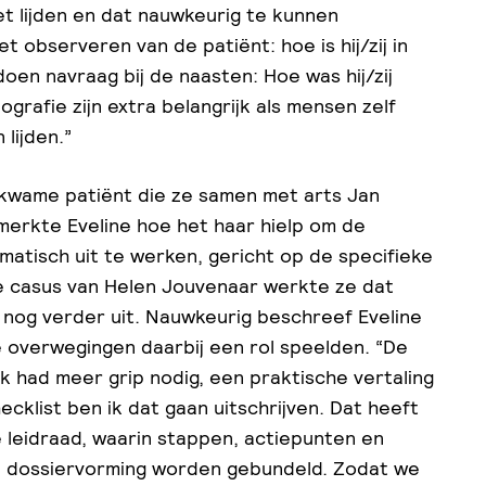
t lijden en dat nauwkeurig te kunnen
 observeren van de patiënt: hoe is hij/zij in
e doen navraag bij de naasten: Hoe was hij/zij
grafie zijn extra belangrijk als mensen zelf
lijden.”
ekwame patiënt die ze samen met arts Jan
 merkte Eveline hoe het haar hielp om de
ematisch uit te werken, gericht op de specifieke
de casus van Helen Jouvenaar werkte ze dat
nog verder uit. Nauwkeurig beschreef Eveline
e overwegingen daarbij een rol speelden. “De
r ik had meer grip nodig, een praktische vertaling
cklist ben ik dat gaan uitschrijven. Dat heeft
 leidraad, waarin stappen, actiepunten en
 dossiervorming worden gebundeld. Zodat we