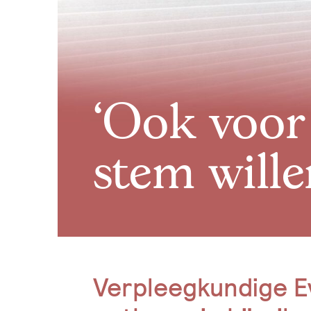
‘Ook voo
stem wille
Verpleegkundige Ev